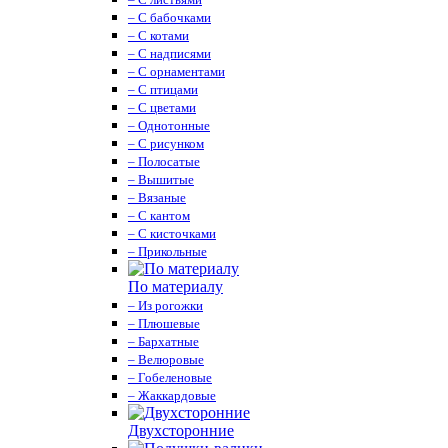
– С бабочками
– С котами
– С надписями
– С орнаментами
– С птицами
– С цветами
– Однотонные
– С рисунком
– Полосатые
– Вышитые
– Вязаные
– С кантом
– С кисточками
– Прикольные
По материалу
– Из рогожки
– Плюшевые
– Бархатные
– Велюровые
– Гобеленовые
– Жаккардовые
Двухсторонние