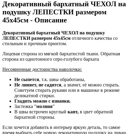
Декоративный бархатный ЧЕХОЛ на
подушку ЛЕПЕСТКИ размером
45х45см - Описание
Декоративный бархатный ЧЕХОЛ на подушку
ЛЕПЕСТКИ размером 45х45см
отличного качества со
стильным и прочным принтом.
Лицевая сторона из мягкой бархатистой ткани. Обратная
сторона из однотонного серо-голубого бархата
Несомненные достоинства наволочки:
Не сыпется
, т.к. швы обработаны,
Не линяет, не садится
, а значит, её можно стирать.
Советуем стирать руками или в машинке в режиме
деликатной стирки.
Гладить можно с изнанки.
Застежка "
молния
"
В швы встрочен круглый
кант,
в цвет обратной
бархатной стороны.
Если хочется добавить в интерьер яркую деталь, то самое
время выбрать себе новую декоративную подушку на диван.