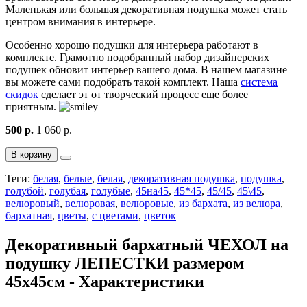
Маленькая или большая декоративная подушка может стать
центром внимания в интерьере.
Особенно хорошо подушки для интерьера работают в
комплекте. Грамотно подобранный набор дизайнерских
подушек обновит интерьер вашего дома. В нашем магазине
вы можете сами подобрать такой комплект. Наша
система
скидок
сделает эт от творческий процесс еще более
приятным.
500 р.
1 060 р.
В корзину
Теги:
белая
,
белые
,
белая
,
декоративная подушка
,
подушка
,
голубой
,
голубая
,
голубые
,
45на45
,
45*45
,
45/45
,
45\45
,
велюровый
,
велюровая
,
велюровые
,
из бархата
,
из велюра
,
бархатная
,
цветы
,
с цветами
,
цветок
Декоративный бархатный ЧЕХОЛ на
подушку ЛЕПЕСТКИ размером
45х45см - Характеристики