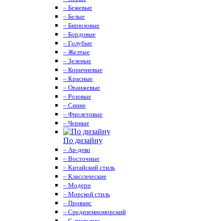
– Бежевые
– Белые
– Бирюзовые
– Бордовые
– Голубые
– Желтые
– Зеленые
– Коричневые
– Красные
– Оранжевые
– Розовые
– Синие
– Фиолетовые
– Черные
По дизайну
– Ар-деко
– Восточные
– Китайский стиль
– Классические
– Модерн
– Морской стиль
– Прованс
– Средиземноморский
– С листьями