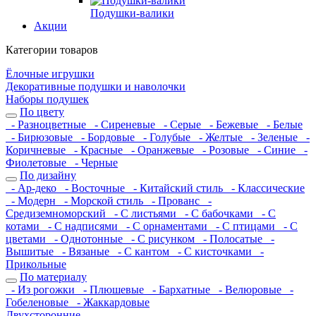
Подушки-валики
Акции
Категории товаров
Ёлочные игрушки
Декоративные подушки и наволочки
Наборы подушек
По цвету
- Разноцветные
- Сиреневые
- Серые
- Бежевые
- Белые
- Бирюзовые
- Бордовые
- Голубые
- Желтые
- Зеленые
-
Коричневые
- Красные
- Оранжевые
- Розовые
- Синие
-
Фиолетовые
- Черные
По дизайну
- Ар-деко
- Восточные
- Китайский стиль
- Классические
- Модерн
- Морской стиль
- Прованс
-
Средиземноморский
- С листьями
- С бабочками
- С
котами
- С надписями
- С орнаментами
- С птицами
- С
цветами
- Однотонные
- С рисунком
- Полосатые
-
Вышитые
- Вязаные
- С кантом
- С кисточками
-
Прикольные
По материалу
- Из рогожки
- Плюшевые
- Бархатные
- Велюровые
-
Гобеленовые
- Жаккардовые
Двухсторонние