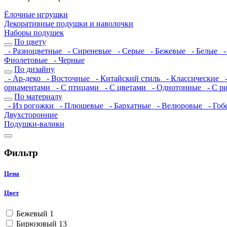
Ёлочные игрушки
Декоративные подушки и наволочки
Наборы подушек
По цвету
- Разноцветные
- Сиреневые
- Серые
- Бежевые
- Белые
-
Фиолетовые
- Черные
По дизайну
- Ар-деко
- Восточные
- Китайский стиль
- Классические
-
орнаментами
- С птицами
- С цветами
- Однотонные
- С р
По материалу
- Из рогожки
- Плюшевые
- Бархатные
- Велюровые
- Гоб
Двухсторонние
Подушки-валики
Фильтр
Цена
Цвет
Бежевый
1
Бирюзовый
13