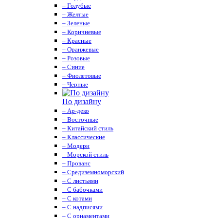
– Голубые
– Желтые
– Зеленые
– Коричневые
– Красные
– Оранжевые
– Розовые
– Синие
– Фиолетовые
– Черные
По дизайну
– Ар-деко
– Восточные
– Китайский стиль
– Классические
– Модерн
– Морской стиль
– Прованс
– Средиземноморский
– С листьями
– С бабочками
– С котами
– С надписями
– С орнаментами