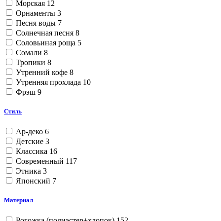
Морская
12
Орнаменты
3
Песня воды
7
Солнечная песня
8
Соловьиная роща
5
Сомали
8
Тропики
8
Утренний кофе
8
Утренняя прохлада
10
Фрэш
9
Стиль
Ар-деко
6
Детские
3
Классика
16
Современный
117
Этника
3
Японский
7
Материал
Рогожка (полиэстер+хлопок)
152