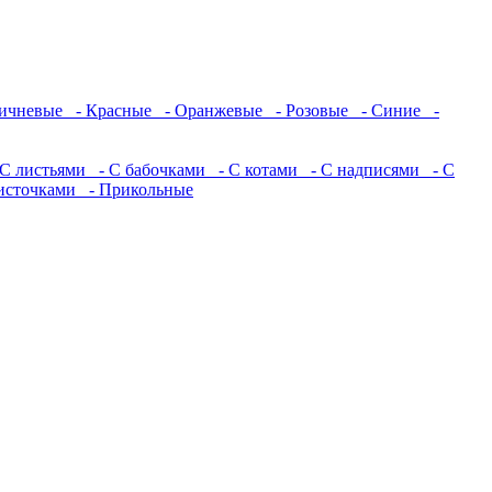
ичневые
- Красные
- Оранжевые
- Розовые
- Синие
-
С листьями
- С бабочками
- С котами
- С надписями
- С
источками
- Прикольные