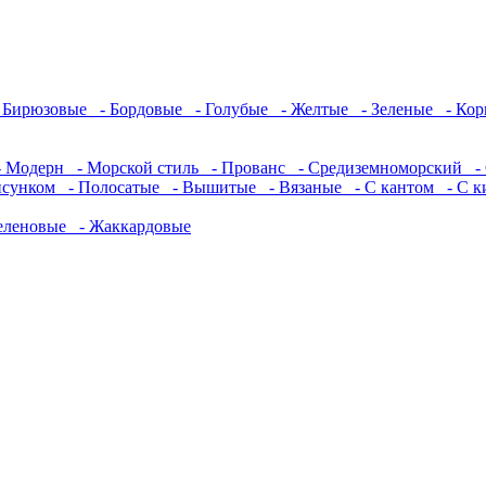
 Бирюзовые
- Бордовые
- Голубые
- Желтые
- Зеленые
- Кор
 Модерн
- Морской стиль
- Прованс
- Средиземноморский
- 
исунком
- Полосатые
- Вышитые
- Вязаные
- С кантом
- С к
еленовые
- Жаккардовые