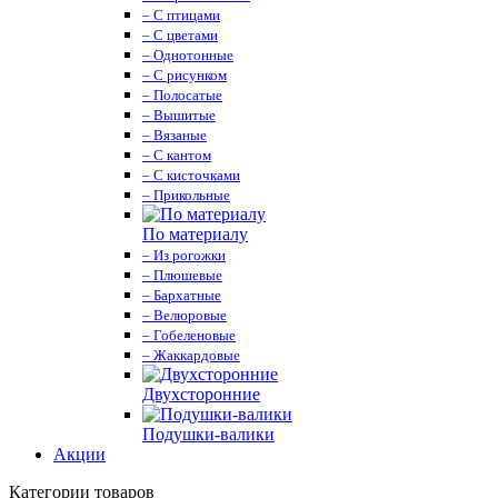
– С птицами
– С цветами
– Однотонные
– С рисунком
– Полосатые
– Вышитые
– Вязаные
– С кантом
– С кисточками
– Прикольные
По материалу
– Из рогожки
– Плюшевые
– Бархатные
– Велюровые
– Гобеленовые
– Жаккардовые
Двухсторонние
Подушки-валики
Акции
Категории товаров