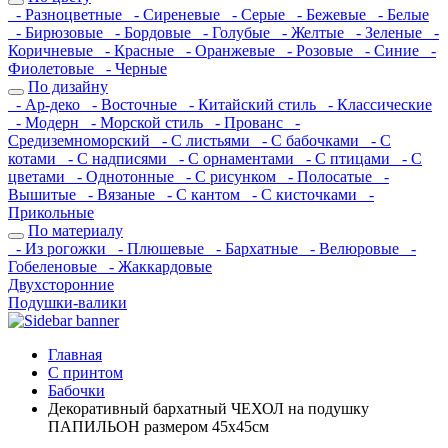
- Разноцветные
- Сиреневые
- Серые
- Бежевые
- Белые
- Бирюзовые
- Бордовые
- Голубые
- Желтые
- Зеленые
-
Коричневые
- Красные
- Оранжевые
- Розовые
- Синие
-
Фиолетовые
- Черные
По дизайну
- Ар-деко
- Восточные
- Китайский стиль
- Классические
- Модерн
- Морской стиль
- Прованс
-
Средиземноморский
- С листьями
- С бабочками
- С
котами
- С надписями
- С орнаментами
- С птицами
- С
цветами
- Однотонные
- С рисунком
- Полосатые
-
Вышитые
- Вязаные
- С кантом
- С кисточками
-
Прикольные
По материалу
- Из рогожки
- Плюшевые
- Бархатные
- Велюровые
-
Гобеленовые
- Жаккардовые
Двухсторонние
Подушки-валики
Главная
С принтом
Бабочки
Декоративный бархатный ЧЕХОЛ на подушку
ПАПИЛЬОН размером 45х45см