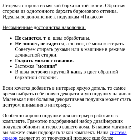
Лицевая сторона из мягкой бархатистой ткани. Обратная
сторона из однотонного бархата бирюзового оттенка.
Идеальное дополнение к подушкам «Пикассо»
Несомненные достоинства наволочки:
Не сыпется
, т. к. швы обработаны,
Не линяет, не садится
, а значит, её можно стирать.
Советуем стирать руками или в машинке в режиме
деликатной стирки.
Гладить можно с изнанки.
Застежка "
молния
"
В швы встрочен круглый
кант,
в цвет обратной
бархатной стороны.
Если хочется добавить в интерьер яркую деталь, то самое
время выбрать себе новую декоративную подушку на диван.
Маленькая или большая декоративная подушка может стать
центром внимания в интерьере.
Особенно хорошо подушки для интерьера работают в
комплекте. Грамотно подобранный набор дизайнерских
подушек обновит интерьер вашего дома. В нашем магазине
вы можете сами подобрать такой комплект. Наша
система
скидок
сделает эт от творческий процесс еще более