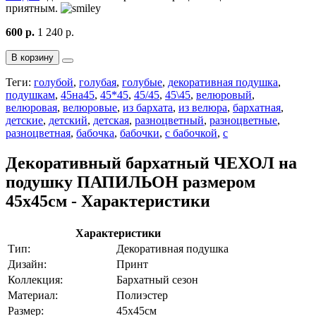
приятным.
600 р.
1 240 р.
В корзину
Теги:
голубой
,
голубая
,
голубые
,
декоративная подушка
,
подушкам
,
45на45
,
45*45
,
45/45
,
45\45
,
велюровый
,
велюровая
,
велюровые
,
из бархата
,
из велюра
,
бархатная
,
детские
,
детский
,
детская
,
разноцветный
,
разноцветные
,
разноцветная
,
бабочка
,
бабочки
,
с бабочкой
,
с
Декоративный бархатный ЧЕХОЛ на
подушку ПАПИЛЬОН размером
45х45см - Характеристики
Характеристики
Тип:
Декоративная подушка
Дизайн:
Принт
Коллекция:
Бархатный сезон
Материал:
Полиэстер
Размер:
45х45см