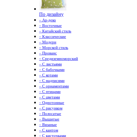
По дизайну
– Ар-деко
– Восточные
– Китайский стиль
– Классические
– Модерн
– Морской стиль
– Прованс
– Средиземноморский
– С листьями
– С бабочками
– С котами
– С надписями
– С орнаментами
– С птицами
– С цветами
– Однотонные
– С рисунком
– Полосатые
– Вышитые
– Вязаные
– С кантом
– С кисточками