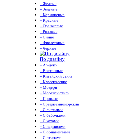
– Желтые
– Зеленые
– Коричневые
– Красные
– Оранжевые
– Розовые
– Синие
– Фиолетовые
– Черные
По дизайну
– Ар-деко
– Восточные
– Китайский стиль
– Классические
– Модерн
– Морской стиль
– Прованс
– Средиземноморский
– С листьями
– С бабочками
– С котами
– С надписями
– С орнаментами
– С птицами