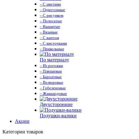
– С цветами
– Однотонные
– С рисунком
– Полосатые
– Вышитые
– Вязаные
– С кантом
– С кисточками
– Прикольные
По материалу
– Из рогожки
– Плюшевые
– Бархатные
– Велюровые
– Гобеленовые
– Жаккардовые
Двухсторонние
Подушки-валики
Акции
Категории товаров