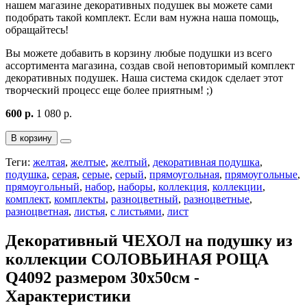
нашем магазине декоративных подушек вы можете сами
подобрать такой комплект. Если вам нужна наша помощь,
обращайтесь!
Вы можете добавить в корзину любые подушки из всего
ассортимента магазина, создав свой неповторимый комплект
декоративных подушек. Наша система скидок сделает этот
творческий процесс еще более приятным! ;)
600 р.
1 080 р.
В корзину
Теги:
желтая
,
желтые
,
желтый
,
декоративная подушка
,
подушка
,
серая
,
серые
,
серый
,
прямоугольная
,
прямоугольные
,
прямоугольный
,
набор
,
наборы
,
коллекция
,
коллекции
,
комплект
,
комплекты
,
разноцветный
,
разноцветные
,
разноцветная
,
листья
,
с листьями
,
лист
Декоративный ЧЕХОЛ на подушку из
коллекции СОЛОВЬИНАЯ РОЩА
Q4092 размером 30х50см -
Характеристики