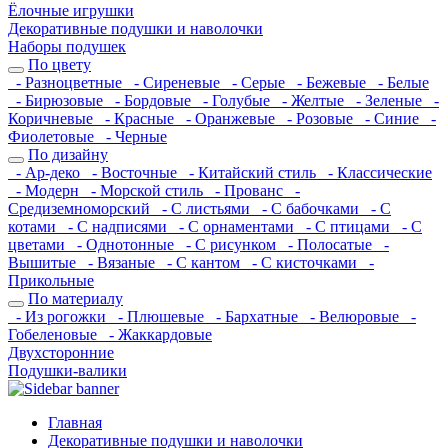
Ёлочные игрушки
Декоративные подушки и наволочки
Наборы подушек
По цвету
- Разноцветные
- Сиреневые
- Серые
- Бежевые
- Белые
- Бирюзовые
- Бордовые
- Голубые
- Желтые
- Зеленые
-
Коричневые
- Красные
- Оранжевые
- Розовые
- Синие
-
Фиолетовые
- Черные
По дизайну
- Ар-деко
- Восточные
- Китайский стиль
- Классические
- Модерн
- Морской стиль
- Прованс
-
Средиземноморский
- С листьями
- С бабочками
- С
котами
- С надписями
- С орнаментами
- С птицами
- С
цветами
- Однотонные
- С рисунком
- Полосатые
-
Вышитые
- Вязаные
- С кантом
- С кисточками
-
Прикольные
По материалу
- Из рогожки
- Плюшевые
- Бархатные
- Велюровые
-
Гобеленовые
- Жаккардовые
Двухсторонние
Подушки-валики
Главная
Декоративные подушки и наволочки