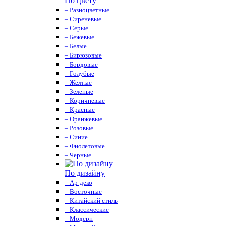
По цвету
– Разноцветные
– Сиреневые
– Серые
– Бежевые
– Белые
– Бирюзовые
– Бордовые
– Голубые
– Желтые
– Зеленые
– Коричневые
– Красные
– Оранжевые
– Розовые
– Синие
– Фиолетовые
– Черные
По дизайну
– Ар-деко
– Восточные
– Китайский стиль
– Классические
– Модерн