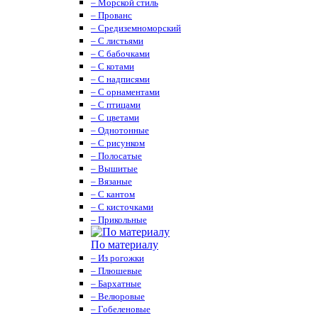
– Морской стиль
– Прованс
– Средиземноморский
– С листьями
– С бабочками
– С котами
– С надписями
– С орнаментами
– С птицами
– С цветами
– Однотонные
– С рисунком
– Полосатые
– Вышитые
– Вязаные
– С кантом
– С кисточками
– Прикольные
По материалу
– Из рогожки
– Плюшевые
– Бархатные
– Велюровые
– Гобеленовые