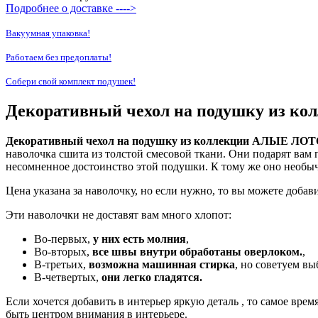
Подробнее о доставке ---->
Вакуумная упаковка!
Работаем без предоплаты!
Собери свой комплект подушек!
Декоративный чехол на подушку из к
Декоративный чехол на подушку из коллекции АЛЫЕ ЛОТ
наволочка сшита из толстой смесовой ткани. Они подарят вам
несомненное достоинство этой подушки. К тому же оно необыч
Цена указана за наволочку, но если нужно, то вы можете доб
Эти наволочки не доставят вам много хлопот:
Во-первых,
у них есть молния
,
Во-вторых,
все швы внутри обработаны оверлоком.
,
В-третьих,
возможна машинная стирка
, но советуем в
В-четвертых,
они легко гладятся.
Если хочется добавить в интерьер яркую деталь , то самое вре
быть центром внимания в интерьере.