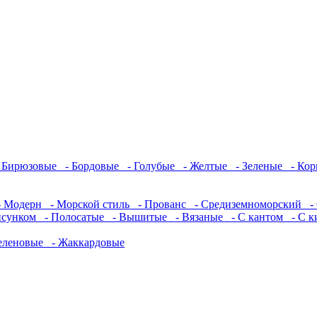
 Бирюзовые
- Бордовые
- Голубые
- Желтые
- Зеленые
- Кор
 Модерн
- Морской стиль
- Прованс
- Средиземноморский
- 
исунком
- Полосатые
- Вышитые
- Вязаные
- С кантом
- С к
еленовые
- Жаккардовые