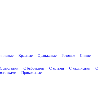
ичневые
- Красные
- Оранжевые
- Розовые
- Синие
-
С листьями
- С бабочками
- С котами
- С надписями
- С
источками
- Прикольные