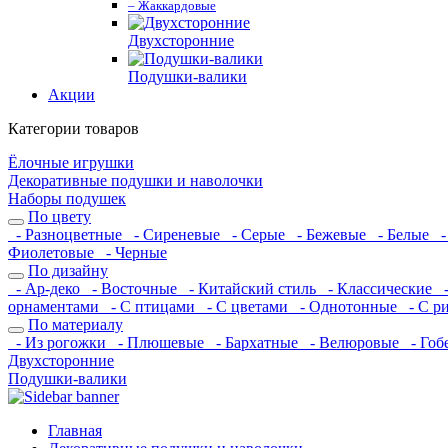
– Жаккардовые
Двухсторонние
Подушки-валики
Акции
Категории товаров
Ёлочные игрушки
Декоративные подушки и наволочки
Наборы подушек
По цвету
- Разноцветные
- Сиреневые
- Серые
- Бежевые
- Белые
-
Фиолетовые
- Черные
По дизайну
- Ар-деко
- Восточные
- Китайский стиль
- Классические
-
орнаментами
- С птицами
- С цветами
- Однотонные
- С р
По материалу
- Из рогожки
- Плюшевые
- Бархатные
- Велюровые
- Гоб
Двухсторонние
Подушки-валики
Главная