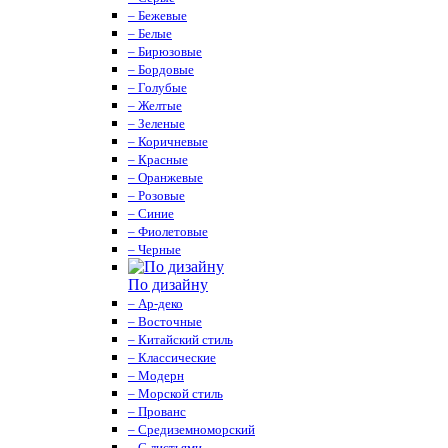
– Бежевые
– Белые
– Бирюзовые
– Бордовые
– Голубые
– Желтые
– Зеленые
– Коричневые
– Красные
– Оранжевые
– Розовые
– Синие
– Фиолетовые
– Черные
По дизайну
– Ар-деко
– Восточные
– Китайский стиль
– Классические
– Модерн
– Морской стиль
– Прованс
– Средиземноморский
– С листьями