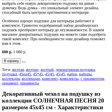
выбрать себе новую декоративную подушку на диван -
думочку. Ведь думка - это уникальный элемент дизайна,
способный быть центром притяжения в интерьере.
Особенно хорошо подушки для интерьера работают в
комплекте. Грамотно подобранный набор дизайнерских
подушек преобразит интерьер до неузнаваемости. В нашем
магазине декоративных подушек вы можете сами подобрать
такой комплект. При необходимости наш дизайнер поможет
вам в этом.
600 р.
1 080 р.
В корзину
Теги:
желтая
,
желтые
,
желтый
,
декоративная подушка
,
подушка
,
45на45
,
45*45
,
45/45
,
45\45
,
набор
,
наборы
,
коллекция
,
коллекции
,
комплект
,
комплекты
,
с орнаментом
,
орнамент
,
орнаменты
Декоративный чехол на подушку из
коллекции СОЛНЕЧНАЯ ПЕСНЯ 20
размером 45х45 см - Характеристики