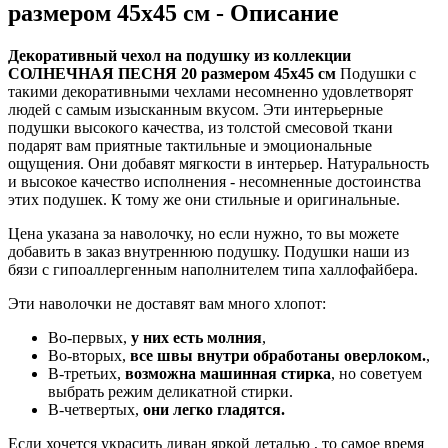
размером 45х45 см - Описание
Декоративный чехол на подушку из коллекции
СОЛНЕЧНАЯ ПЕСНЯ 20 размером 45х45 см
Подушки с
такими декоративными чехлами несомненно удовлетворят
людей с самым изысканным вкусом. Эти интерьерные
подушки высокого качества, из толстой смесовой ткани
подарят вам приятные тактильные и эмоциональные
ощущения. Они добавят мягкости в интерьер. Натуральность
и высокое качество исполнения - несомненные достоинства
этих подушек. К тому же они стильные и оригинальные.
Цена указана за наволочку, но если нужно, то вы можете
добавить в заказ внутреннюю подушку. Подушки наши из
бязи с гипоаллергенным наполнителем типа халлофайбера.
Эти наволочки не доставят вам много хлопот:
Во-первых,
у них есть молния
,
Во-вторых,
все швы внутри обработаны оверлоком.
,
В-третьих,
возможна машинная стирка
, но советуем
выбрать режим деликатной стирки.
В-четвертых,
они легко гладятся.
Если хочется украсить диван яркой деталью , то самое время