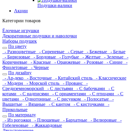
Подушки-валики
Акции
Категории товаров
Ёлочные игрушки
Декоративные подушки и наволочки
Наборы подушек
По цвету
- Разноцветные
- Сиреневые
- Серые
- Бежевые
- Белые
- Бирюзовые
- Бордовые
- Голубые
- Желтые
- Зеленые
-
Коричневые
- Красные
- Оранжевые
- Розовые
- Синие
-
Фиолетовые
- Черные
По дизайну
- Ар-деко
- Восточные
- Китайский стиль
- Классические
- Модерн
- Морской стиль
- Прованс
-
Средиземноморский
- С листьями
- С бабочками
- С
котами
- С надписями
- С орнаментами
- С птицами
- С
цветами
- Однотонные
- С рисунком
- Полосатые
-
Вышитые
- Вязаные
- С кантом
- С кисточками
-
Прикольные
По материалу
- Из рогожки
- Плюшевые
- Бархатные
- Велюровые
-
Гобеленовые
- Жаккардовые
Двухсторонние