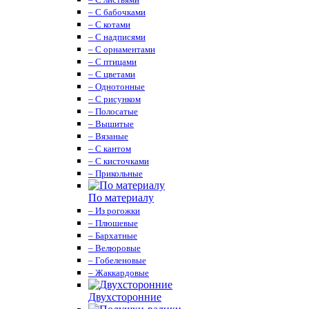
– С бабочками
– С котами
– С надписями
– С орнаментами
– С птицами
– С цветами
– Однотонные
– С рисунком
– Полосатые
– Вышитые
– Вязаные
– С кантом
– С кисточками
– Прикольные
По материалу
– Из рогожки
– Плюшевые
– Бархатные
– Велюровые
– Гобеленовые
– Жаккардовые
Двухсторонние