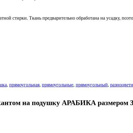
атной стирки. Ткань предварительно обработана на усадку, поэ
шка
,
прямоугольная
,
прямоугольные
,
прямоугольный
,
разноцвет
антом на подушку АРАБИКА размером 30