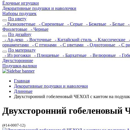
Ёлочные игрушки
Декоративные подушки и наволочки
Наборы подушек
По цвету
- Разноцветные
- Сиреневые
- Серые
- Бежевые
- Белые
-
Фиолетовые
- Черные
По дизайну
- Ар-деко
- Восточные
- Китайский стиль
- Классические
-
орнаментами
- С птицами
- С цветами
- Однотонные
- С р
По материалу
- Из рогожки
- Плюшевые
- Бархатные
- Велюровые
- Гоб
Двухсторонние
Подушки-валики
Главная
Декоративные подушки и наволочки
Длинные
Двухсторонний гобеленовый ЧЕХОЛ с кантом на подуш
Двухсторонний гобеленовый 
(#14-0007-12)