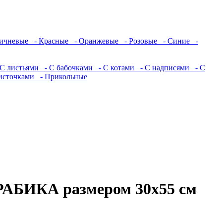
ичневые
- Красные
- Оранжевые
- Розовые
- Синие
-
С листьями
- С бабочками
- С котами
- С надписями
- С
источками
- Прикольные
РАБИКА размером 30х55 см