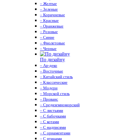
– Желтые
– Зеленые
– Коричневые
– Красные
– Оранжевые
– Розовые
– Синие
– Фиолетовые
– Черные
По дизайну
– Ар-деко
– Восточные
– Китайский стиль
– Классические
– Модерн
– Морской стиль
– Прованс
– Средиземноморский
– С листьями
– С бабочками
– С котами
– С надписями
– С орнаментами
– С птицами