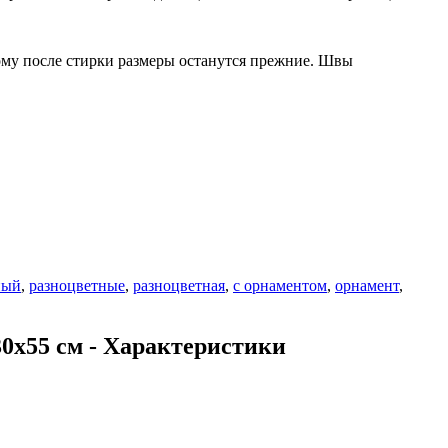
тому после стирки размеры останутся прежние. Швы
ный
,
разноцветные
,
разноцветная
,
с орнаментом
,
орнамент
,
х55 см - Характеристики