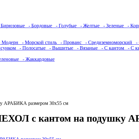
 Бирюзовые
- Бордовые
- Голубые
- Желтые
- Зеленые
- Кор
 Модерн
- Морской стиль
- Прованс
- Средиземноморский
- 
исунком
- Полосатые
- Вышитые
- Вязаные
- С кантом
- С к
еленовые
- Жаккардовые
ку АРАБИКА размером 30х55 см
ЧЕХОЛ с кантом на подушку А