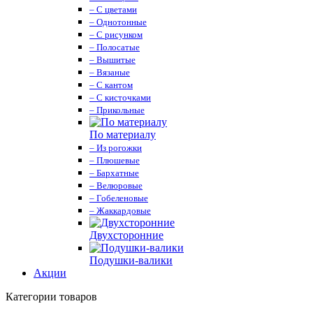
– С цветами
– Однотонные
– С рисунком
– Полосатые
– Вышитые
– Вязаные
– С кантом
– С кисточками
– Прикольные
По материалу
– Из рогожки
– Плюшевые
– Бархатные
– Велюровые
– Гобеленовые
– Жаккардовые
Двухсторонние
Подушки-валики
Акции
Категории товаров