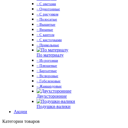
– С цветами
– Однотонные
– С рисунком
– Полосатые
– Вышитые
– Вязаные
– С кантом
– С кисточками
– Прикольные
По материалу
– Из рогожки
– Плюшевые
– Бархатные
– Велюровые
– Гобеленовые
– Жаккардовые
Двухсторонние
Подушки-валики
Акции
Категории товаров