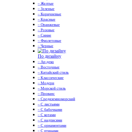
– Желтые
– Зеленые
– Коричневые
– Красные
– Оранжевые
– Розовые
– Синие
– Фиолетовые
– Черные
По дизайну
– Ар-деко
– Восточные
– Китайский стиль
– Классические
– Модерн
– Морской стиль
– Прованс
– Средиземноморский
– С листьями
– С бабочками
– С котами
– С надписями
– С орнаментами
– С птицами