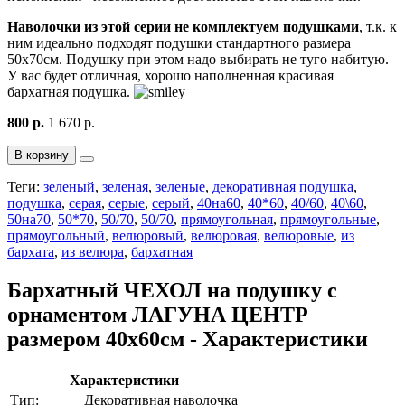
Наволочки из этой серии не комплектуем подушками
, т.к. к
ним идеально подходят подушки стандартного размера
50х70см. Подушку при этом надо выбирать не туго набитую.
У вас будет отличная, хорошо наполненная красивая
бархатная подушка.
800 р.
1 670 р.
В корзину
Теги:
зеленый
,
зеленая
,
зеленые
,
декоративная подушка
,
подушка
,
серая
,
серые
,
серый
,
40на60
,
40*60
,
40/60
,
40\60
,
50на70
,
50*70
,
50/70
,
50/70
,
прямоугольная
,
прямоугольные
,
прямоугольный
,
велюровый
,
велюровая
,
велюровые
,
из
бархата
,
из велюра
,
бархатная
Бархатный ЧЕХОЛ на подушку с
орнаментом ЛАГУНА ЦЕНТР
размером 40х60см - Характеристики
Характеристики
Тип:
Декоративная наволочка