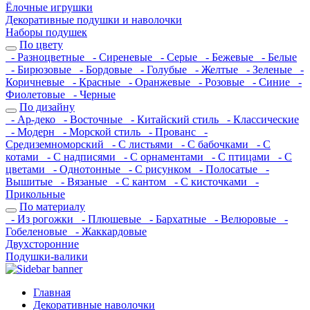
Ёлочные игрушки
Декоративные подушки и наволочки
Наборы подушек
По цвету
- Разноцветные
- Сиреневые
- Серые
- Бежевые
- Белые
- Бирюзовые
- Бордовые
- Голубые
- Желтые
- Зеленые
-
Коричневые
- Красные
- Оранжевые
- Розовые
- Синие
-
Фиолетовые
- Черные
По дизайну
- Ар-деко
- Восточные
- Китайский стиль
- Классические
- Модерн
- Морской стиль
- Прованс
-
Средиземноморский
- С листьями
- С бабочками
- С
котами
- С надписями
- С орнаментами
- С птицами
- С
цветами
- Однотонные
- С рисунком
- Полосатые
-
Вышитые
- Вязаные
- С кантом
- С кисточками
-
Прикольные
По материалу
- Из рогожки
- Плюшевые
- Бархатные
- Велюровые
-
Гобеленовые
- Жаккардовые
Двухсторонние
Подушки-валики
Главная
Декоративные наволочки