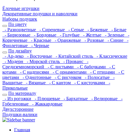
Ёлочные игрушки
Декоративные подушки и наволочки
Наборы подушек
По цвету
- Разноцветные
- Сиреневые
- Серые
- Бежевые
- Белые
- Бирюзовые
- Бордовые
- Голубые
- Желтые
- Зеленые
-
Коричневые
- Красные
- Оранжевые
- Розовые
- Синие
-
Фиолетовые
- Черные
По дизайну
- Ар-деко
- Восточные
- Китайский стиль
- Классические
- Модерн
- Морской стиль
- Прованс
-
Средиземноморский
- С листьями
- С бабочками
- С
котами
- С надписями
- С орнаментами
- С птицами
- С
цветами
- Однотонные
- С рисунком
- Полосатые
-
Вышитые
- Вязаные
- С кантом
- С кисточками
-
Прикольные
По материалу
- Из рогожки
- Плюшевые
- Бархатные
- Велюровые
-
Гобеленовые
- Жаккардовые
Двухсторонние
Подушки-валики
Главная