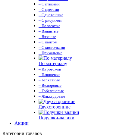
– С птицами
– С цветами
– Однотонные
– С рисунком
– Полосатые
– Вышитые
– Вязаные
– С кантом
– С кисточками
– Прикольные
По материалу
– Из рогожки
– Плюшевые
– Бархатные
– Велюровые
– Гобеленовые
– Жаккардовые
Двухсторонние
Подушки-валики
Акции
Категории товаров