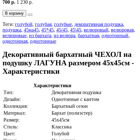
700 р.
1 230 р.
В корзину
Теги:
голубой
,
голубая
,
голубые
,
декоративная подушка
,
подушка
,
45на45
,
45*45
,
45/45
,
45\45
,
велюровый
,
велюровая
,
велюровые
,
из бархата
,
из велюра
,
бархатная
,
однотонный
,
однотонная
,
однотонные
Декоративный бархатный ЧЕХОЛ на
подушку ЛАГУНА размером 45х45см -
Характеристики
Характеристики
Тип:
Декоративная подушка
Дизайн:
Однотонные с кантом
Коллекция:
Бархатный сезон
Материал:
Бархат (полиэстер)
Размер:
45х45см
Стиль:
Классика
Цвет:
Голубой