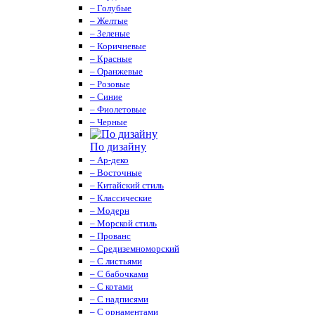
– Голубые
– Желтые
– Зеленые
– Коричневые
– Красные
– Оранжевые
– Розовые
– Синие
– Фиолетовые
– Черные
По дизайну
– Ар-деко
– Восточные
– Китайский стиль
– Классические
– Модерн
– Морской стиль
– Прованс
– Средиземноморский
– С листьями
– С бабочками
– С котами
– С надписями
– С орнаментами